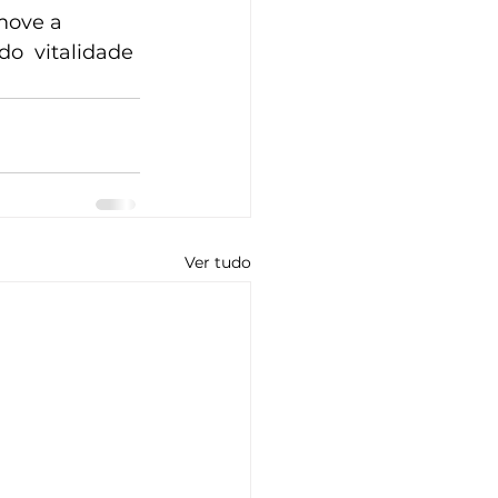
ove a  
o  vitalidade 
Ver tudo