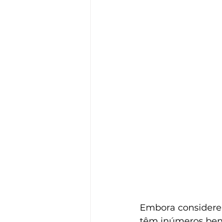
Embora considere
têm inúmeros bene