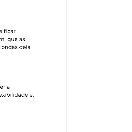
ficar  
m  que as 
 ondas dela 
er a 
ibilidade e, 