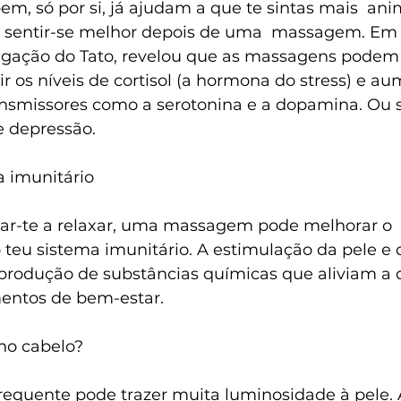
em, só por si, já ajudam a que te sintas mais  an
a sentir-se melhor depois de uma  massagem. Em 
tigação do Tato, revelou que as massagens podem a
r os níveis de cortisol (a hormona do stress) e au
ansmissores como a serotonina e a dopamina. Ou 
e depressão.
a imunitário
ar-te a relaxar, uma massagem pode melhorar o 
teu sistema imunitário. A estimulação da pele e
rodução de substâncias químicas que aliviam a d
ntos de bem-estar.
 no cabelo?
uente pode trazer muita luminosidade à pele. A