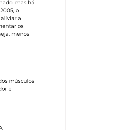
imado, mas há 
2005, o 
liviar a 
mentar os 
seja, menos 
 dos músculos 
or e 
  