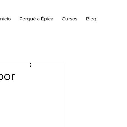
Início
Porquê a Épica
Cursos
Blog
por