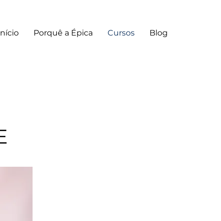
Início
Porquê a Épica
Cursos
Blog
E