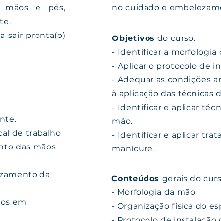
m mãos e pés,
no cuidado e embelezame
te.
a sair pronta(o)
Objetivos
do curso:
- Identificar a morfologia
- Aplicar o protocolo de i
- Adequar as condições am
à aplicação das técnicas
.
- Identificar e aplicar t
ente.
mão.
cal de trabalho
- Identificar e aplicar tr
ento das mãos
manicure.
lezamento da
Conteúdos
gerais do curs
- Morfologia da mão
icos em
- Organização física do e
- Protocolo de instalação 