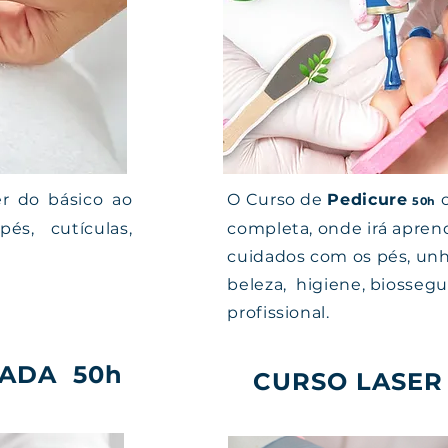
er do básico ao
O Curso de
Pedicure
o
50h
és, cutículas,
completa, onde irá aprend
cuidados com os pés, unh
beleza, higiene, biosseg
profissional.
ÇADA 50h
CURSO LASER