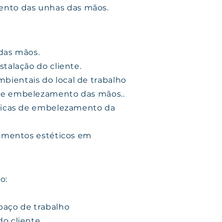
nto das unhas das mãos.
 das mãos.
nstalação do cliente.
bientais do local de trabalho
 de embelezamento das mãos..
écnicas de embelezamento da
atamentos estéticos em
o:
spaço de trabalho
do cliente