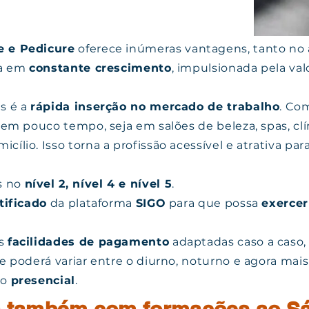
e e Pedicure
oferece inúmeras vantagens, tanto no 
ea em
constante crescimento
, impulsionada pela val
s é a
rápida inserção no mercado de trabalho
. Co
 em pouco tempo, seja em salões de beleza, spas, clí
ílio. Isso torna a profissão acessível e atrativa pa
s no
nível 2, nível 4 e nível 5
.
tificado
da plataforma
SIGO
para que possa
exercer
as
facilidades de pagamento
adaptadas caso a caso
 poderá variar entre o diurno, noturno e agora ma
do
presencial
.