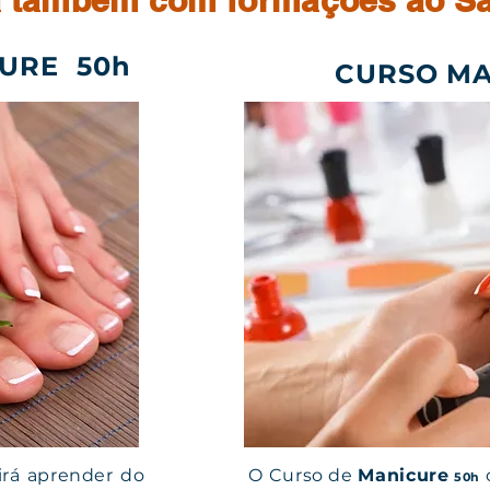
 também com formações ao S
URE 50h
CURSO M
 irá aprender do
O Curso de
Manicure
50h