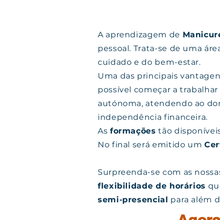
A aprendizagem de
Manicur
pessoal. Trata-se de uma ár
cuidado e do bem-estar.
Uma das principais vantagen
possível começar a trabalhar
autónoma, atendendo ao domic
independência financeira.
As
formações
tão disponívei
No final será emitido um
Cer
Surpreenda-se com as noss
flexibilidade de horários
que
semi-presencial
para além 