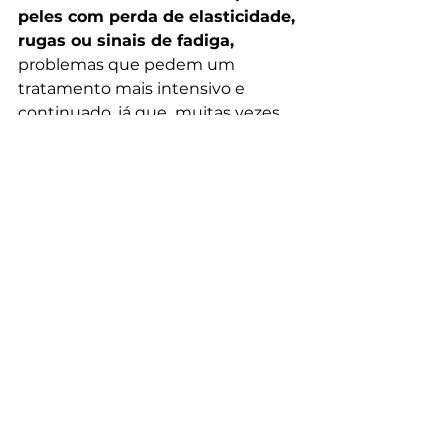
peles com perda de elasticidade, 
rugas ou sinais de fadiga,
problemas que pedem um 
tratamento mais intensivo e 
continuado, já que  muitas vezes 
estão associados ao 
amadurecimento cutâneo e 
contra o tempo  não há batalha 
que tenha espaço para tréguas.
Ver tudo
Posts recentes