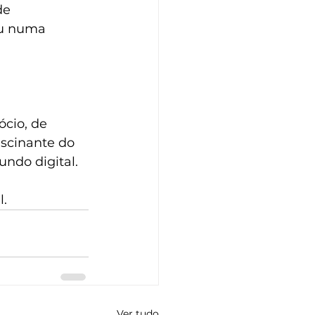
de 
ou numa 
cio, de 
ascinante do 
undo digital.
l.
Ver tudo