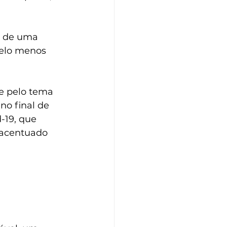
e de uma 
pelo menos 
se pelo tema 
o final de 
-19, que 
 acentuado 