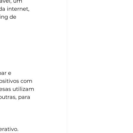
ável, um 
a internet, 
ing de 
par e 
ositivos com 
sas utilizam 
outras, para 
rativo. 