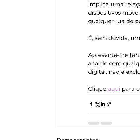
Implica uma relaçã
dispositivos móve
qualquer rua de p
É, sem dúvida, u
Apresenta-lhe tan
acordo com qualque
digital: não é exc
Clique 
aqui
 para 