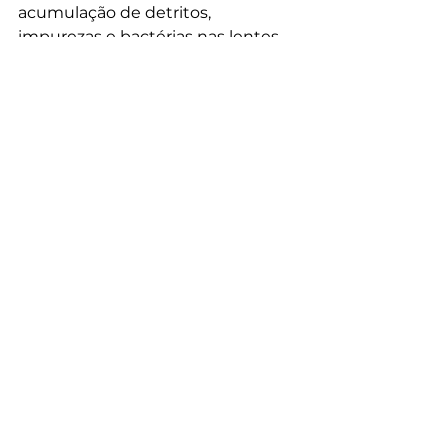
acumulação de detritos, 
impurezas e bactérias nas lentes.
Em qualquer atividade aquática, 
deve evitar abrir os olhos debaixo 
de água, uma vez que as lentes 
em contacto com o cloro ou 
outros micro-organismos pode 
comprometer a qualidade da sua 
lente e consequentemente trazer 
complicações oculares.
in:sapolifestyle
Ver tudo
Posts recentes