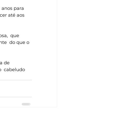
 anos para 
cer até aos 
sa,  que 
nte  do que o 
a de  
o  cabeludo 