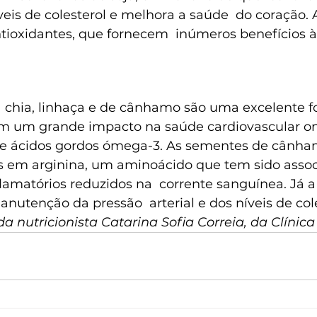
eis de colesterol e melhora a saúde  do coração. 
antioxidantes, que fornecem  inúmeros benefícios 
chia, linhaça e de cânhamo são uma excelente f
êm um grande impacto na saúde cardiovascular on
s e ácidos gordos ómega-3. As sementes de cânham
as em arginina, um aminoácido que tem sido associ
amatórios reduzidos na  corrente sanguínea. Já a
anutenção da pressão  arterial e dos níveis de cole
a nutricionista Catarina Sofia Correia, da Clínica