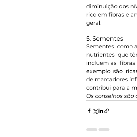
diminuição dos nív
rico em fibras e 
geral.
5. Sementes
Sementes  como a 
nutrientes  que t
incluem as  fibra
exemplo, são  ric
de marcadores infl
contribui para a m
Os conselhos são d