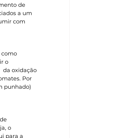
imento de 
ciados a um 
sumir com 
s como  
 o  
s  da oxidação 
omates. Por 
um punhado) 
de 
a, o 
i para a 