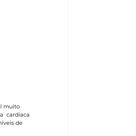
 muito  
  cardíaca 
níveis de 