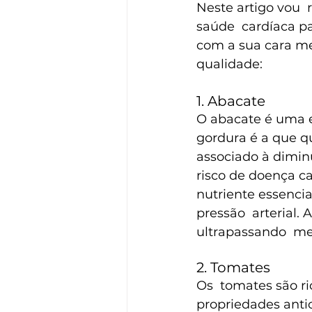
Neste artigo vou 
saúde  cardíaca pa
com a sua cara me
qualidade:
1. Abacate
O abacate é uma e
gordura é a que q
associado à diminu
risco de doença ca
nutriente essencia
pressão  arterial
ultrapassando  me
2. Tomates
Os  tomates são r
propriedades antio