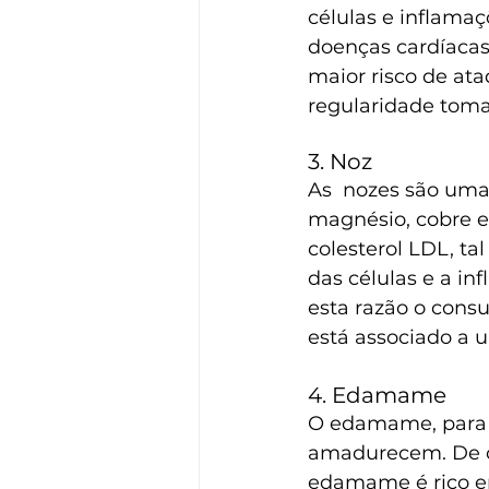
células e inflama
doenças cardíacas
maior risco de at
regularidade toma
3. Noz
As  nozes são uma 
magnésio, cobre e
colesterol LDL, tal
das células e a i
esta razão o cons
está associado a u
4. Edamame
O edamame, para q
amadurecem. De or
edamame é rico em