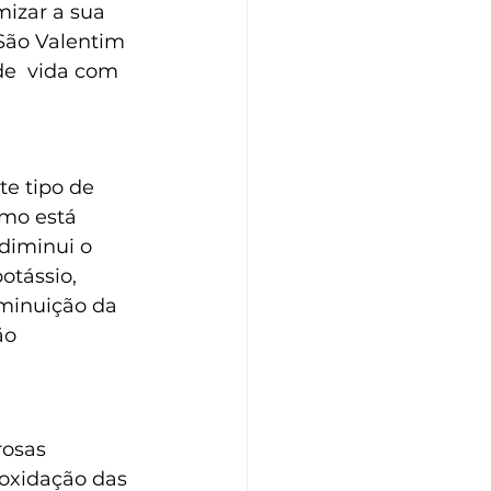
izar a sua 
São Valentim  
de  vida com 
e tipo de 
mo está 
diminui o 
otássio, 
iminuição da 
ão 
osas  
 oxidação das 