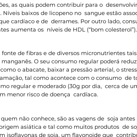
ções, as quais podem contribuir para o  desenvolv
. Níveis baixos de licopeno no  sangue estão asso
aque cardíaco e de  derrames. Por outro lado, con
tes aumenta os  níveis de HDL (“bom colesterol”).
fonte de fibras e de diversos micronutrientes tai
 manganês. O seu consumo regular poderá reduzir
 como o abacate, baixar a pressão arterial, o stres
nflamação, tal como acontece com o consumo  de t
umo regular e moderado (30g por dia,  cerca de 
m menor risco de doença  cardíaca.  
uem não conhece, são as vagens de  soja antes 
igem asiática e tal como muitos produtos  de soj
 isoflavonas de soja, um flavonoide que  contribu