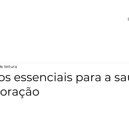
e leitura
os essenciais para a s
coração