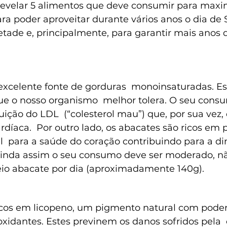
 revelar 5 alimentos que deve consumir para maxim
ra poder aproveitar durante vários anos o dia de 
tade e, principalmente, para garantir mais anos 
xcelente fonte de gorduras  monoinsaturadas. Est
ue o nosso organismo  melhor tolera. O seu consu
ição do LDL  (“colesterol mau”) que, por sua vez, 
rdíaca.  Por outro lado, os abacates são ricos em p
l  para a saúde do coração contribuindo para a d
. Ainda assim o seu consumo deve ser moderado, n
io abacate por dia (aproximadamente 140g).
icos em licopeno, um pigmento natural com poder
xidantes. Estes previnem os danos sofridos pela 