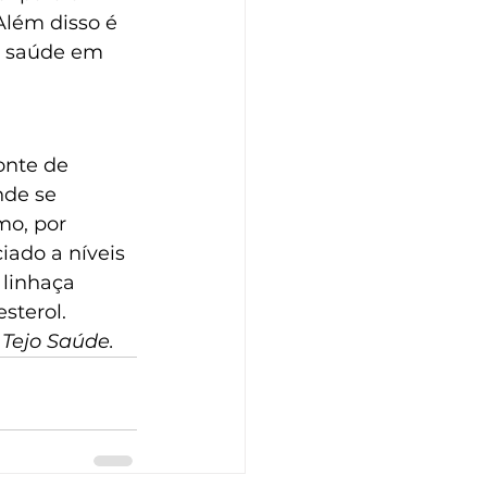
Além disso é 
à saúde em 
onte de 
de se 
o, por 
ado a níveis 
 linhaça 
sterol.
 Tejo Saúde.