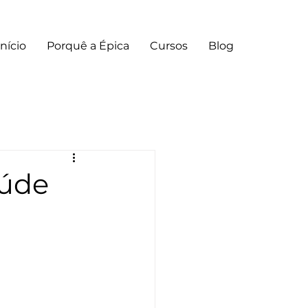
Início
Porquê a Épica
Cursos
Blog
aúde