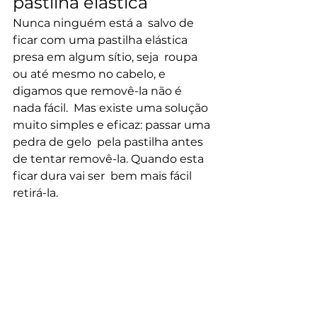
pastilha elástica
Nunca ninguém está a  salvo de 
ficar com uma pastilha elástica 
presa em algum sítio, seja  roupa 
ou até mesmo no cabelo, e 
digamos que removê-la não é 
nada fácil.  Mas existe uma solução 
muito simples e eficaz: passar uma 
pedra de gelo  pela pastilha antes 
de tentar removê-la. Quando esta 
ficar dura vai ser  bem mais fácil 
retirá-la.
Como usar jeans com 
rasgões exagerados
Lembra-se  daqueles seus jeans 
fantásticos com rasgões que, a 
certa altura,  rasgaram-se em 
demasia? Se não gosta de usá-los 