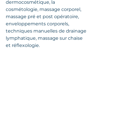
dermocosmétique, la
cosmétologie, massage corporel,
massage pré et post opératoire,
enveloppements corporels,
techniques manuelles de drainage
lymphatique, massage sur chaise
et réflexologie.
Savoir plus
Satisfaction garantie
Appelez-nous et renseignez-vous sur
les meilleures conditions de
paiement et les échéanciers adaptés