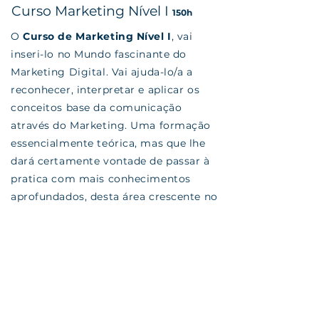
Curso Marketing Nível I
150h
O
Curso de Marketing Nível I
, vai
inseri-lo no Mundo fascinante do
Marketing Digital. Vai ajuda-lo/a a
reconhecer, interpretar e aplicar os
conceitos base da comunicação
através do Marketing. Uma formação
essencialmente teórica, mas que lhe
dará certamente vontade de passar à
pratica com mais conhecimentos
aprofundados, desta área crescente no
mercado de trabalho.
No final serão emitidos
certificados
da plataforma SIGO
para que possas
exercer legalmente a profissão
.