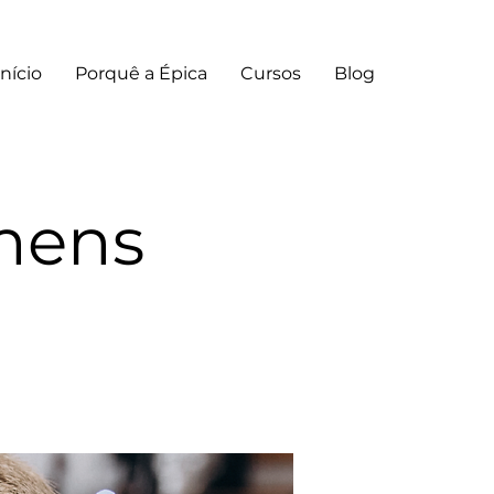
Início
Porquê a Épica
Cursos
Blog
omens