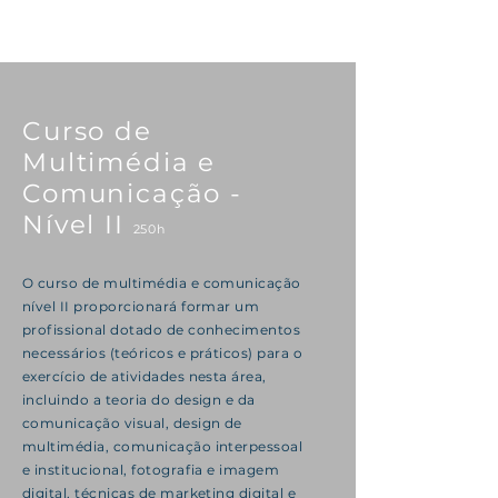
Curso de
Multimédia e
Comunicação -
Nível II
250h
O curso de multimédia e comunicação
nível II proporcionará formar um
profissional dotado de conhecimentos
necessários (teóricos e práticos) para o
exercício de atividades nesta área,
incluindo a teoria do design e da
comunicação visual, design de
multimédia, comunicação interpessoal
e institucional, fotografia e imagem
digital, técnicas de marketing digital e