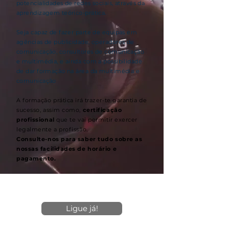
potencialidades de redes sociais, através da
aprendizagem teórico-prática.
Seja capaz de fazer parte de equipas em
agências de publicidade, operadores de
comunicação, consultores de comunicação
e multimédia, e ainda com a possibilidade
de dar formação na área da multimédia e
comunicação
A formação prática irá trazer-te garantia de
sucesso, assim como,
certificação
profissional
que te vai permitir exercer
legalmente a profissão.
Consulte-nos para saber tudo sobre as
nossas facilidades de horário e
pagamento.
Ligue já!