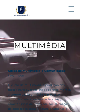
MULTIMÉDIA
Curso de Multimédia e Comunicação
–
Nível I
100h
O curso de multimédia e produção dos
media nível I vai dar-lhe os conhecimentos,
a comunicação e média, o processo
comunicativo, a comunicação visual,
características de uma rede social, criação
de aplicações sociais, o funcionamento e