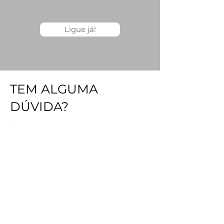
Ligue já!
TEM ALGUMA
DÚVIDA?
Nome
Sobrenome
Qual o curso que pretende
informações?