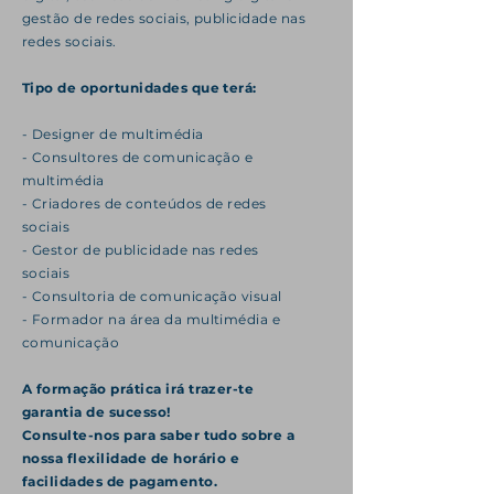
gestão de redes sociais, publicidade nas
redes sociais.
Tipo de oportunidades que terá:
- Designer de multimédia
- Consultores de comunicação e
multimédia
- Criadores de conteúdos de redes
sociais
- Gestor de publicidade nas redes
sociais
- Consultoria de comunicação visual
- Formador na área da multimédia e
comunicação
A formação prática irá trazer-te
garantia de sucesso!
Consulte-nos para saber tudo sobre a
nossa
flexilidade
de horário e
facilidades de pagamento.