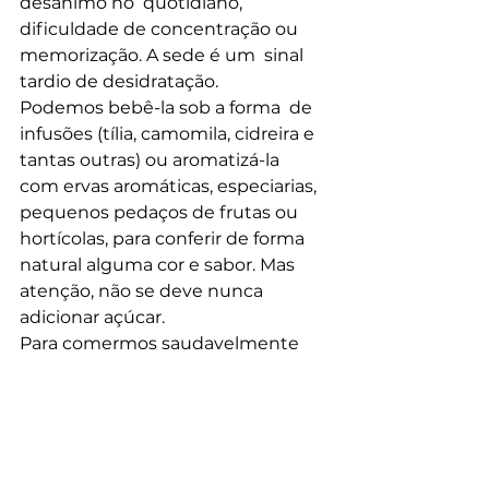
desânimo no  quotidiano, 
dificuldade de concentração ou 
memorização. A sede é um  sinal 
tardio de desidratação.
Podemos bebê-la sob a forma  de 
infusões (tília, camomila, cidreira e 
tantas outras) ou aromatizá-la  
com ervas aromáticas, especiarias, 
pequenos pedaços de frutas ou  
hortícolas, para conferir de forma 
natural alguma cor e sabor. Mas  
atenção, não se deve nunca 
adicionar açúcar.
Para comermos saudavelmente 
no dia-a-dia, importa conhecer as 
regras de  uma alimentação 
saudável e não necessitamos de 
estar a pensar em tabelas  de 
doses diárias recomendadas de 