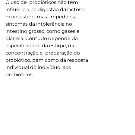
O uso de  probióticos não tem 
influência na digestão da lactose 
no intestino, mas  impede os 
sintomas da intolerância no 
intestino grosso, como gases e  
diarreia. Contudo depende da 
especificidade da estirpe, da 
concentração e  preparação do 
probiótico, bem como da resposta 
individual do indivíduo  aos 
probióticos.
6. Supressão de infeções 
causadas por 
Helicobacter 
pylori
Os probióticos ajudam a tratar este 
tipo de infeções bacterianas.
7. Controlo do colesterol