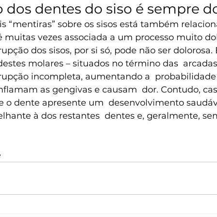
o dos dentes do siso é sempre d
is “mentiras” sobre os sisos está também relacio
é muitas vezes associada a um processo muito dol
upção dos sisos, por si só, pode não ser dolorosa. 
destes molares – situados no término das  arcadas
upção incompleta, aumentando a  probabilidade 
inflamam as gengivas e causam  dor. Contudo, cas
 e o dente apresente um  desenvolvimento saudáve
lhante à dos restantes  dentes e, geralmente, se
e