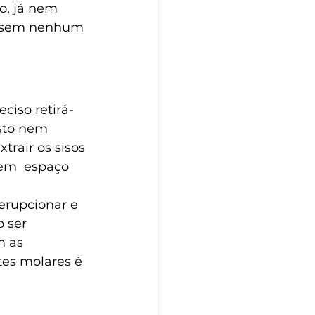
o, já nem 
m sem nenhum 
ciso retirá-
isto nem 
rair os sisos 
rem  espaço 
erupcionar e 
 ser 
m as 
tes molares é 