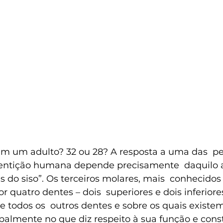
m um adulto? 32 ou 28? A resposta a uma das  p
entição humana depende precisamente  daquilo 
do siso”. Os terceiros molares, mais  conhecidos 
or quatro dentes – dois  superiores e dois inferiore
de todos os  outros dentes e sobre os quais existem
ipalmente no que diz respeito à sua função e const