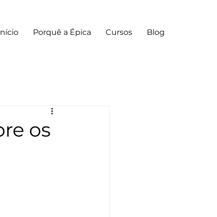
Início
Porquê a Épica
Cursos
Blog
re os