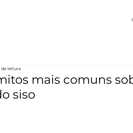
 de leitura
 mitos mais comuns sob
o siso