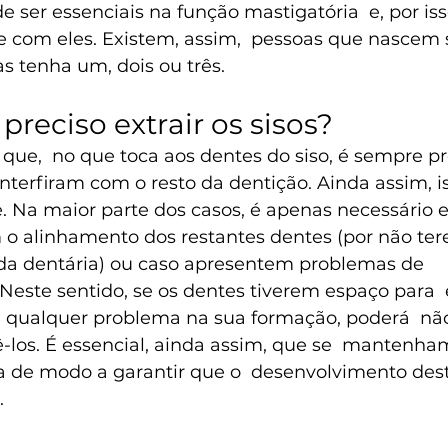
 ser essenciais na função mastigatória  e, por iss
e com eles. Existem, assim,  pessoas que nasce
s tenha um, dois ou três.
preciso extrair os sisos?
ue,  no que toca aos dentes do siso, é sempre pre
interfiram com o resto da dentição. Ainda assim, 
 Na maior parte dos casos, é apenas necessário ext
m o alinhamento dos restantes dentes (por não te
ada dentária) ou caso apresentem problemas de  
Neste sentido, se os dentes tiverem espaço para  
qualquer problema na sua formação, poderá  não
-los. É essencial, ainda assim, que se  mantenha
na de modo a garantir que o  desenvolvimento des
.