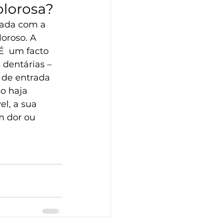
olorosa?
nada com a  
oroso. A  
É  um facto 
 dentárias – 
de entrada 
o haja 
l, a sua 
m dor ou 