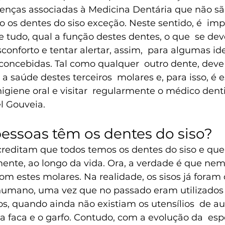
renças associadas à Medicina Dentária que não sã
o os dentes do siso exceção. Neste sentido, é  imp
 tudo, qual a função destes dentes, o que  se dev
conforto e tentar alertar, assim,  para algumas id
concebidas. Tal como qualquer  outro dente, deve 
a saúde destes terceiros  molares e, para isso, é e
giene oral e visitar  regularmente o médico dent
l Gouveia.
 pessoas têm os dentes do siso?
reditam que todos temos os dentes do siso e que 
ente, ao longo da vida. Ora, a verdade é que nem 
m estes molares. Na realidade, os sisos já foram 
humano, uma vez que no passado eram utilizados p
os, quando ainda não existiam os utensílios  de aux
 faca e o garfo. Contudo, com a evolução da  espé