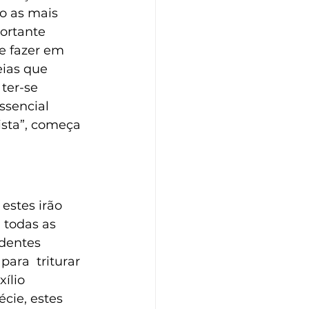
o as mais  
ortante 
e fazer em 
eias que 
ter-se 
ssencial 
ista”, começa 
estes irão 
todas as  
dentes  
ara  triturar 
ílio 
cie, estes 