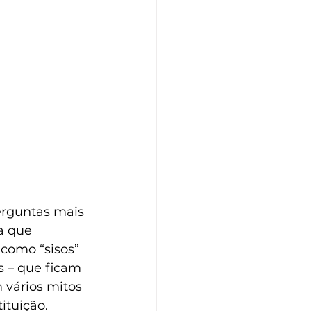
erguntas mais 
a que 
como “sisos” 
s – que ficam 
 vários mitos 
ituição.