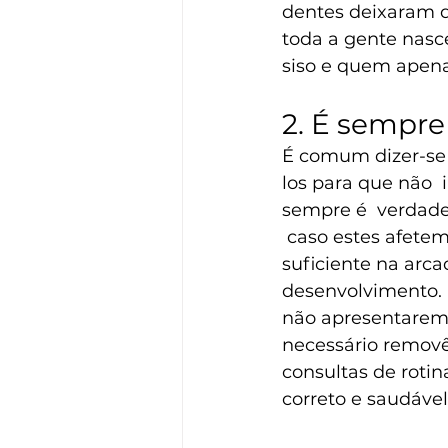
dentes deixaram de
toda a gente nasc
siso e quem apena
2. É sempre 
É comum dizer-se q
los para que não  
sempre é  verdade.
 caso estes afete
suficiente na arc
desenvolvimento. 
não apresentarem 
necessário removê
consultas de roti
correto e saudável