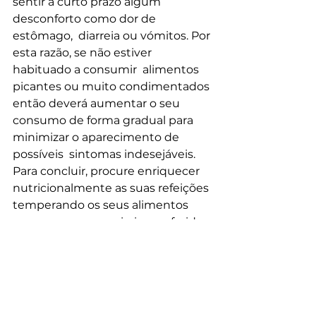
sentir a curto prazo algum 
desconforto como dor de 
estômago,  diarreia ou vómitos. Por 
esta razão, se não estiver 
habituado a consumir  alimentos 
picantes ou muito condimentados 
então deverá aumentar o seu  
consumo de forma gradual para 
minimizar o aparecimento de 
possíveis  sintomas indesejáveis.
Para concluir, procure enriquecer  
nutricionalmente as suas refeições 
temperando os seus alimentos 
com as  suas especiarias preferidas, 
reduzindo não só a quantidade de 
açúcar  como também de sal na 
sua dieta. Desta forma estará 
também a reduzir o  risco de 
aparecimento de diversas doenças 