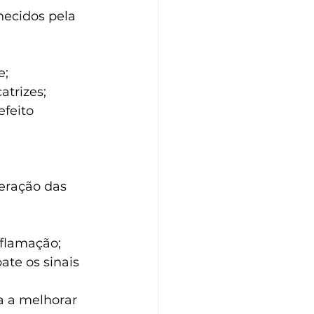
hecidos pela 
e;
atrizes;
nflamação;