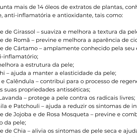
junta mais de 14 óleos de extratos de plantas, con
 anti-inflamatória e antioxidante, tais como:
nte de Girassol – suaviza e melhora a textura da pel
nte de Romã – previne e melhora a aparência de cic
i-inflamatório;
– melhora a estrutura da pele;
Inchi – ajuda a manter a elasticidade da pele;
as suas propriedades antisséticas;
 e Lavanda – protege a pele contra os radicais livres;
mila e Patchouli – ajuda a reduzir os sintomas de i
 da pele;