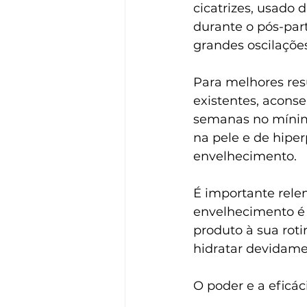
cicatrizes, usado 
durante o pós-par
grandes oscilaçõe
Para melhores resu
existentes, aconse
semanas no mínim
na pele e de hipe
envelhecimento.
É importante rele
envelhecimento é o
produto à sua roti
hidratar devidamen
O poder e a eficác