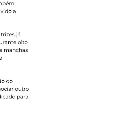
também 
vido a 
rizes já 
urante oito 
de manchas 
e 
ão do 
ociar outro 
dicado para 