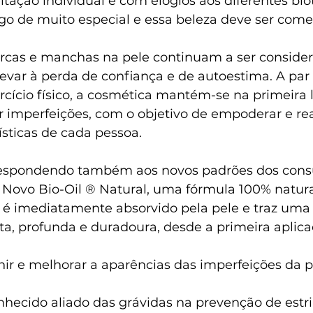
itação individual e com elogios aos diferentes bióti
go de muito especial e essa beleza deve ser com
rcas e manchas na pele continuam a ser consider
ar à perda de confiança e de autoestima. A par 
cício físico, a cosmética mantém-se na primeira 
 imperfeições, com o objetivo de empoderar e rea
ísticas de cada pessoa.
 respondendo também aos novos padrões dos cons
 Novo Bio-Oil ® Natural, uma fórmula 100% natura
 é imediatamente absorvido pela pele e traz uma
ta, profunda e duradoura, desde a primeira aplica
ir e melhorar a aparências das imperfeições da p
nhecido aliado das grávidas na prevenção de estri