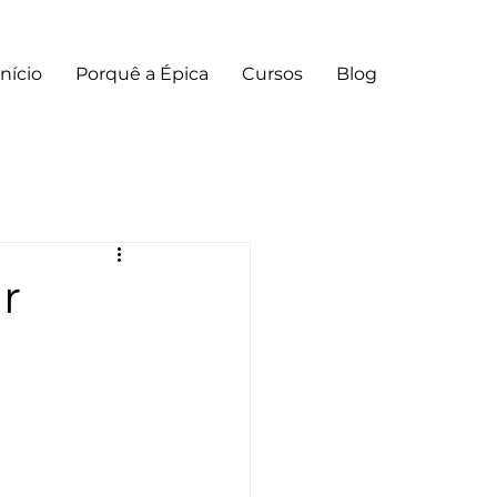
Início
Porquê a Épica
Cursos
Blog
r