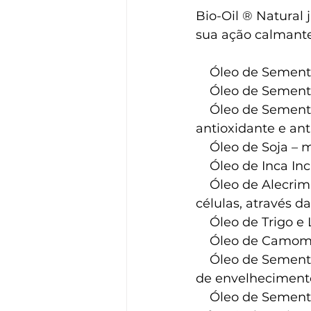
Bio-Oil ® Natural 
sua ação calmante,
    Óleo de Seme
    Óleo de Seme
    Óleo de Semente de Cártamo – amplamente conhecido pela seu efeito 
antioxidante e ant
    Óleo de Soja 
    Óleo de Inca 
    Óleo de Alecrim e Calêndula – contribui para o processo de regeneração das 
células, através d
    Óleo de Trigo
    Óleo de Camo
    Óleo de Semente de Jojoba e de Rosa Mosqueta – previne e combate os sinais 
de envelhecimento
    Óleo de Semente de Chia – alivia os sintomas de pele seca e ajuda a melhorar 