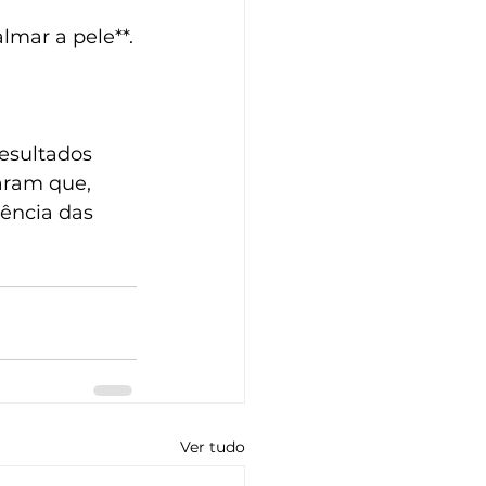
almar a pele**.
resultados 
aram que, 
ência das 
Ver tudo