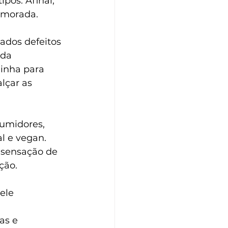
pos. Afinal, 
emorada.
ados defeitos 
da 
linha para 
lçar as 
umidores, 
l e vegan. 
 sensação de 
ção.
ele
as e 