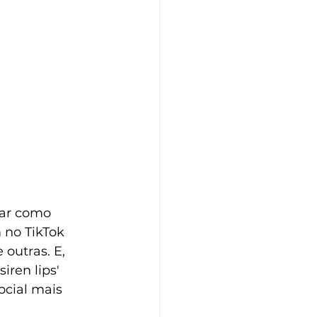
lar como 
 no TikTok 
 outras. E, 
iren lips' 
ocial mais 