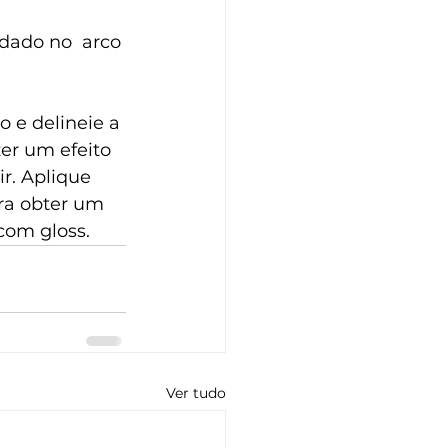
ndado no  arco 
 e delineie a 
er um efeito 
r. Aplique 
ra obter um 
com gloss.
Ver tudo