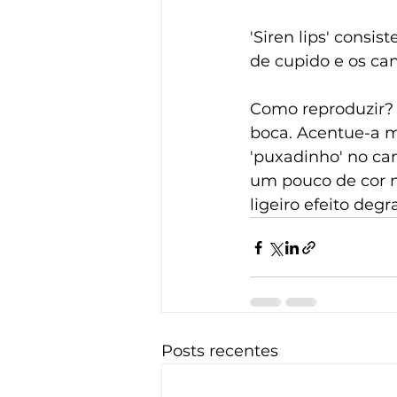
'Siren lips' consi
de cupido e os can
Como reproduzir? P
boca. Acentue-a m
'puxadinho' no can
um pouco de cor n
ligeiro efeito deg
Posts recentes