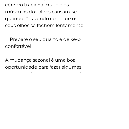
cérebro trabalha muito e os 
músculos dos olhos cansam-se 
quando lê, fazendo com que os 
seus olhos se fechem lentamente.
    Prepare o seu quarto e deixe-o 
confortável
A mudança sazonal é uma boa 
oportunidade para fazer algumas 
mudanças também no seu quarto. 
Deixe o quarto o mais confortável 
possível usando velas, aromas e 
utilizando algumas almofadas de 
qualidade, bons acessórios de 
cama e uma cama de alta 
qualidade como a Cama Emma.