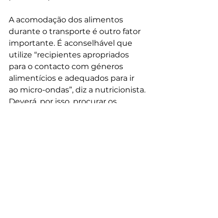
A acomodação dos alimentos 
durante o transporte é outro fator 
importante. É aconselhável que 
utilize “recipientes apropriados 
para o contacto com géneros 
alimentícios e adequados para ir 
ao micro-ondas”, diz a nutricionista.
Deverá, por isso, procurar os 
recipientes que tenham o símbolo 
do copo e do garfo.
Este símbolo certifica que o objeto 
em questão segue as “boas 
práticas de fabrico” para materiais 
destinados a entrar em contacto 
com os alimentos determinadas 
pela legislação da União Europeia 