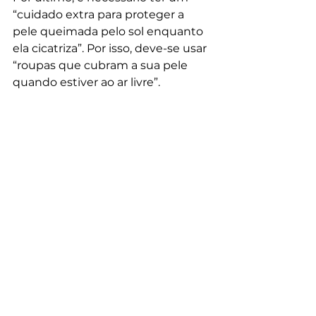
“cuidado extra para proteger a 
pele queimada pelo sol enquanto 
ela cicatriza”. Por isso, deve-se usar 
“roupas que cubram a sua pele 
quando estiver ao ar livre”. 
Noutro plano, o SNS aponta 
algumas medidas que não devem 
ser tomadas, tais como: aplicar 
produtos com álcool e que 
“aumentem a temperatura nas 
zonas de pele queimadas”; “colocar 
água gelada ou gelo”; colocar 
qualquer mezinha com “manteiga, 
óleo, clara de ovo ou pasta de 
dentes”, por exemplo; e “usar 
roupa apertada ou que friccione a 
zona afetada”.